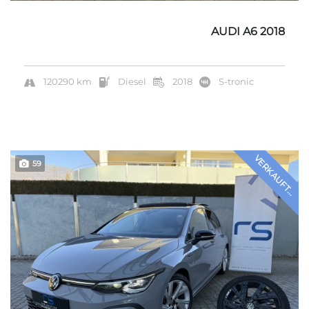
AUDI A6 2018
120290 km
Diesel
2018
S-tronic
VERKAUFT...
59