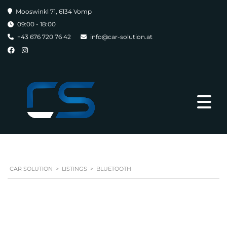
Mooswinkl 71, 6134 Vomp
09:00 - 18:00
+43 676 720 76 42
info@car-solution.at
CAR SOLUTION
>
LISTINGS
>
BLUETOOTH