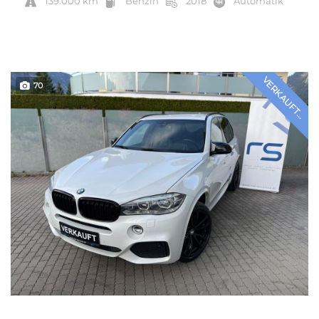
139.000 km
Benzin
2018
Automatik
VERKAUFT...
70