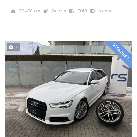
79.450 km
Benzin
2018
Manual
VERKAUFT...
50