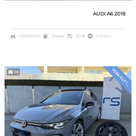
AUDI A6 2018
120290 km
Diesel
2018
S-tronic
VERKAUFT...
59