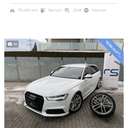
79.450 km
Benzin
2018
Manual
VERKAUFT...
50