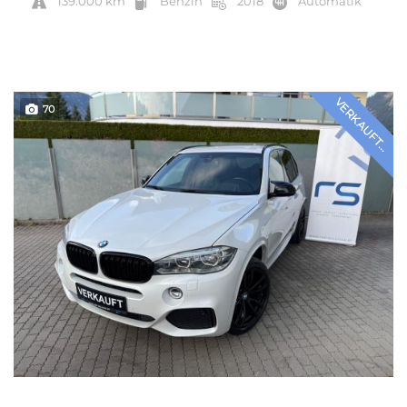
139.000 km
Benzin
2018
Automatik
VERKAUFT...
70