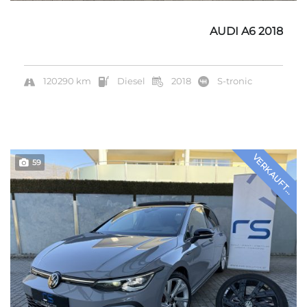
AUDI A6 2018
120290 km
Diesel
2018
S-tronic
VERKAUFT...
59