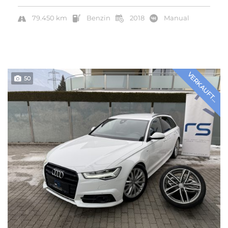
79.450 km
Benzin
2018
Manual
VERKAUFT...
50