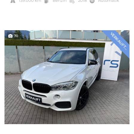
139.000 km
Benzin
2018
Automatik
VERKAUFT...
70