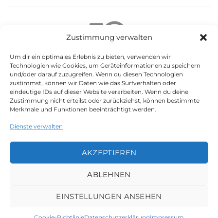
Zustimmung verwalten
Um dir ein optimales Erlebnis zu bieten, verwenden wir
Technologien wie Cookies, um Geräteinformationen zu speichern
und/oder darauf zuzugreifen. Wenn du diesen Technologien
Not found any vehicle based on your filter
zustimmst, können wir Daten wie das Surfverhalten oder
Try another filter, location or keywords
eindeutige IDs auf dieser Website verarbeiten. Wenn du deine
Zustimmung nicht erteilst oder zurückziehst, können bestimmte
Reset filters
Merkmale und Funktionen beeinträchtigt werden.
Dienste verwalten
AKZEPTIEREN
LEGAL
ABLEHNEN
Datenschutzerklärung
Impressum
EINSTELLUNGEN ANSEHEN
Cookie-Richtlinie (EU)
Cookie-Richtlinie
Datenschutzerklärung
Impressum