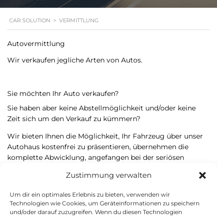
CAR SOLUTION
>
VERMITTLUNG
Autovermittlung
Wir verkaufen jegliche Arten von Autos.
Sie möchten Ihr Auto verkaufen?
Sie haben aber keine Abstellmöglichkeit und/oder keine
Zeit sich um den Verkauf zu kümmern?
Wir bieten Ihnen die Möglichkeit, Ihr Fahrzeug über unser
Autohaus kostenfrei zu präsentieren, übernehmen die
komplette Abwicklung, angefangen bei der seriösen
Preisfindung über die Insertionen bis hin zum Abschluss
Zustimmung verwalten
des Kaufvertrags.
Um dir ein optimales Erlebnis zu bieten, verwenden wir
Wir übernehmen für Sie Telefondienst, Preisverhandlung,
Technologien wie Cookies, um Geräteinformationen zu speichern
Probefahrt und Verkaufsgespräch.
und/oder darauf zuzugreifen. Wenn du diesen Technologien