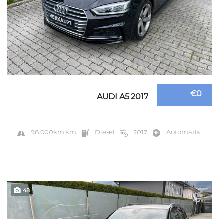
€0
AUDI A5 2017
98.000km km
Diesel
2017
Automatik
48