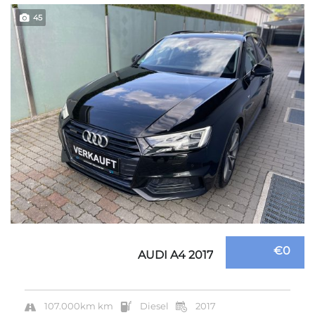
45
€0
AUDI A4 2017
107.000km km
Diesel
2017