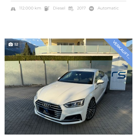
112.000 km
Diesel
2017
Automatic
VERKAUFT...
52