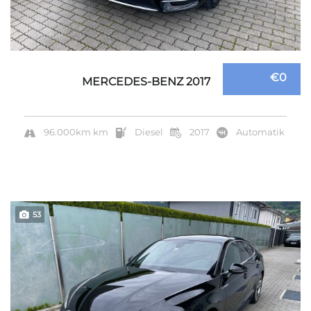
€0
MERCEDES-BENZ 2017
96.000km km
Diesel
2017
Automatik
53