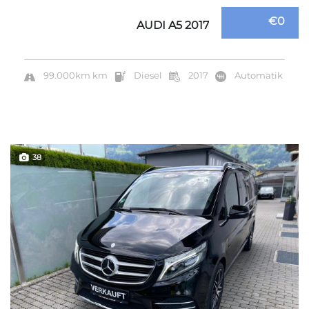
€0
AUDI A5 2017
99.000km km
Diesel
2017
Automatik
38