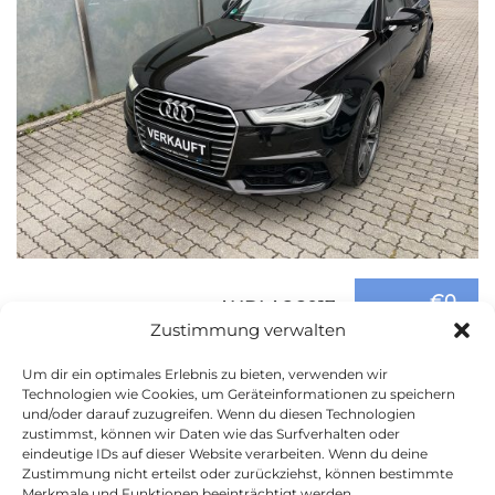
€0
AUDI A6 2017
Zustimmung verwalten
Um dir ein optimales Erlebnis zu bieten, verwenden wir
123.000km km
Diesel
2017
Automatik
Technologien wie Cookies, um Geräteinformationen zu speichern
und/oder darauf zuzugreifen. Wenn du diesen Technologien
zustimmst, können wir Daten wie das Surfverhalten oder
eindeutige IDs auf dieser Website verarbeiten. Wenn du deine
Zustimmung nicht erteilst oder zurückziehst, können bestimmte
Merkmale und Funktionen beeinträchtigt werden.