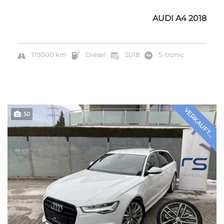
AUDI A4 2018
119000 km
Diesel
2018
S-tronic
VERKAUFT...
50