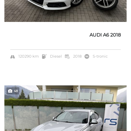
AUDI A6 2018
120290 km
Diesel
2018
S-tronic
48