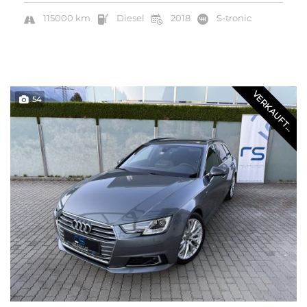
115000 km
Diesel
2018
S-tronic
VERKAUFT...
54