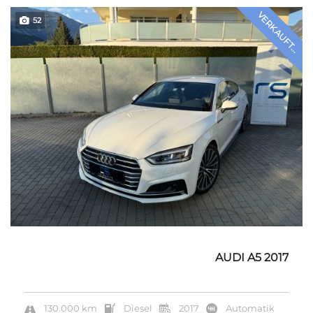
VERKAUFT...
52
AUDI A5 2017
130.000 km
Diesel
2017
Automatik