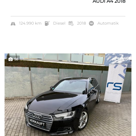
AUDI A4 2018
124.990 km
Diesel
2018
Automatik
58