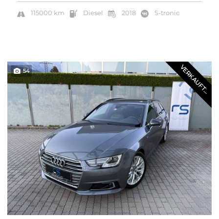
115000 km
Diesel
2018
S-tronic
VERKAUFT...
54