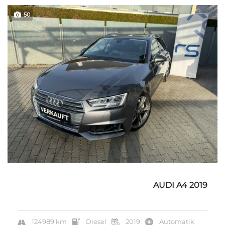
50
AUDI A4 2019
124989 km
Diesel
2019
Automatik