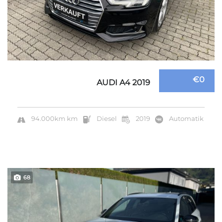
€0
AUDI A4 2019
94.000km km
Diesel
2019
Automatik
68