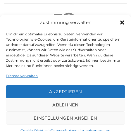
Zustimmung verwalten
Um dir ein optimales Erlebnis zu bieten, verwenden wir
Technologien wie Cookies, um Geräteinformationen zu speichern
und/oder darauf zuzugreifen. Wenn du diesen Technologien
Not found any vehicle based on your filter
zustimmst, können wir Daten wie das Surfverhalten oder
Try another filter, location or keywords
eindeutige IDs auf dieser Website verarbeiten. Wenn du deine
Zustimmung nicht erteilst oder zurückziehst, können bestimmte
Reset filters
Merkmale und Funktionen beeinträchtigt werden.
Dienste verwalten
AKZEPTIEREN
LEGAL
ABLEHNEN
Datenschutzerklärung
Impressum
EINSTELLUNGEN ANSEHEN
Cookie-Richtlinie (EU)
Cookie-Richtlinie
Datenschutzerklärung
Impressum