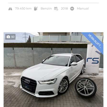
79.450 km
Benzin
2018
Manual
VERKAUFT...
50