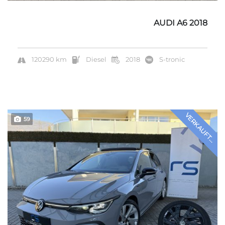
AUDI A6 2018
120290 km
Diesel
2018
S-tronic
VERKAUFT...
59