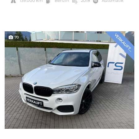
139.000 km
Benzin
2018
Automatik
VERKAUFT...
70