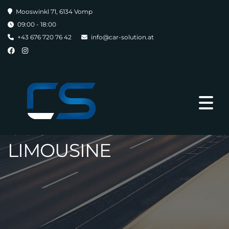
Mooswinkl 71, 6134 Vomp
09:00 - 18:00
+43 676 720 76 42
info@car-solution.at
AUDI A3 SB 1,6 TDI
SPORT *VIRTUAL
COCKPIT*LED*NAVI*PDC
LIMOUSINE