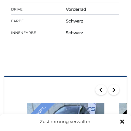
Vorderrad
DRIVE
Schwarz
FARBE
Schwarz
INNENFARBE
SEARCH RESULTS
VERKAUFT...
VERKAU
Zustimmung verwalten