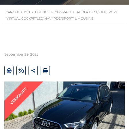
CAR SOLUTION
>
LISTINGS
>
COMPACT
>
AUDI A3 SB 1,6 TDI SPORT
*VIRTUAL COCKPIT*LED*NAVI*PDC*SPORT* LIMOUSINE
September 29, 2023
VERKAUFT