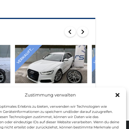
VERKAUFT...
VERKAUFT...
AUDI A6 2018
VOLKSWAGEN GOL
Zustimmung verwalten
 optimales Erlebnis zu bieten, verwenden wir Technologien wie
m Geräteinformationen zu speichern und/oder darauf zuzugreifen.
esen Technologien zustimmst, können wir Daten wie das
en oder eindeutige IDs auf dieser Website verarbeiten. Wenn du deine
 nicht erteilst oder zurückziehst, können bestimmte Merkmale und