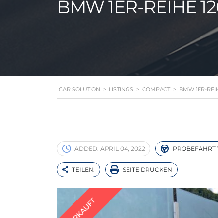
BMW 1ER-REIHE 1
CAR SOLUTION
>
LISTINGS
>
COMPACT
>
BMW 1ER-REI
ADDED:
APRIL 04, 2022
PROBEFAHRT 
TEILEN:
SEITE DRUCKEN
VERKAUFT