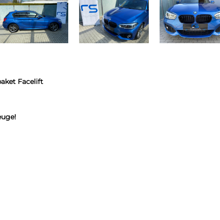
aket Facelift
euge!